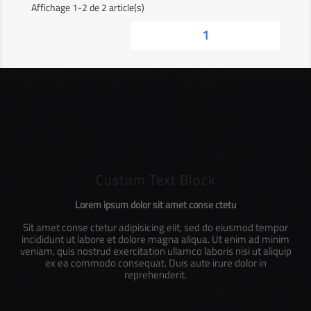
Affichage 1-2 de 2 article(s)
1
Custom Text Block
Lorem ipsum dolor sit amet conse ctetu
Sit amet conse ctetur adipisicing elit, sed do eiusmod tempor
incididunt ut labore et dolore magna aliqua. Ut enim ad minim
veniam, quis nostrud exercitation ullamco laboris nisi ut aliquip
ex ea commodo consequat. Duis aute irure dolor in
reprehenderit.