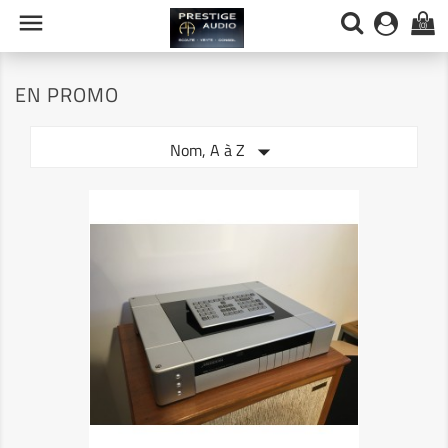

(0)
EN PROMO

Nom, A à Z