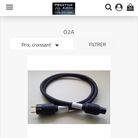

(0)
O2A

FILTRER
Prix, croissant