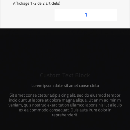
Affichage 1-2 de 2 article(s)
1
Custom Text Block
Lorem ipsum dolor sit amet conse ctetu
Sit amet conse ctetur adipisicing elit, sed do eiusmod tempor
incididunt ut labore et dolore magna aliqua. Ut enim ad minim
veniam, quis nostrud exercitation ullamco laboris nisi ut aliquip
ex ea commodo consequat. Duis aute irure dolor in
reprehenderit.