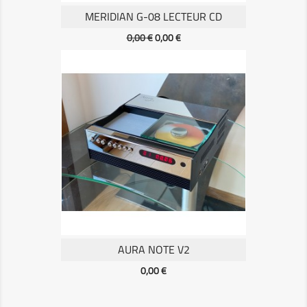
MERIDIAN G-08 LECTEUR CD
Prix
Prix
0,00 €
0,00 €
de
base
AURA NOTE V2
Prix
0,00 €