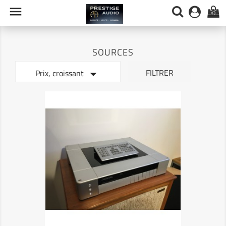

(0)
SOURCES

FILTRER
Prix, croissant