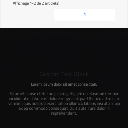
Affichage 1-2 de 2 article(s)
1
Custom Text Block
Lorem ipsum dolor sit amet conse ctetu
Sit amet conse ctetur adipisicing elit, sed do eiusmod tempor
incididunt ut labore et dolore magna aliqua. Ut enim ad minim
veniam, quis nostrud exercitation ullamco laboris nisi ut aliquip
ex ea commodo consequat. Duis aute irure dolor in
reprehenderit.