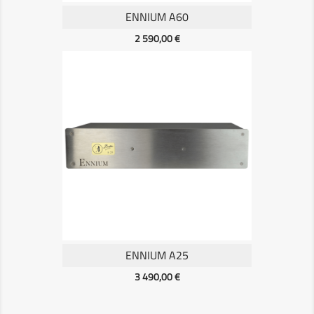
ENNIUM A60
Prix
2 590,00 €
ENNIUM A25
Prix
3 490,00 €