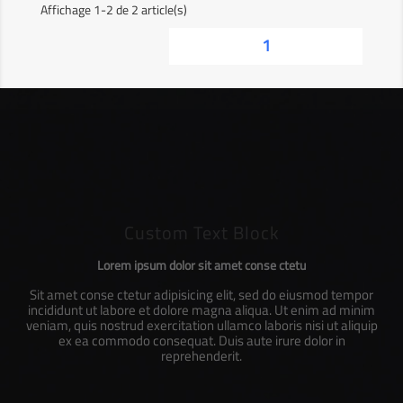
Affichage 1-2 de 2 article(s)
1
Custom Text Block
Lorem ipsum dolor sit amet conse ctetu
Sit amet conse ctetur adipisicing elit, sed do eiusmod tempor
incididunt ut labore et dolore magna aliqua. Ut enim ad minim
veniam, quis nostrud exercitation ullamco laboris nisi ut aliquip
ex ea commodo consequat. Duis aute irure dolor in
reprehenderit.