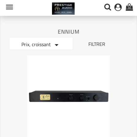

(0)
ENNIUM

FILTRER
Prix, croissant