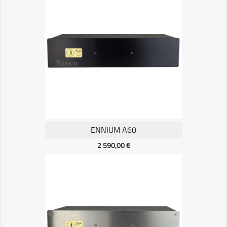
ENNIUM A60
Prix
2 590,00 €