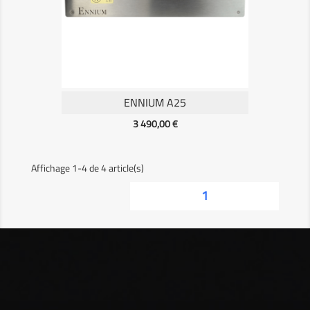
ENNIUM A25
Prix
3 490,00 €
Affichage 1-4 de 4 article(s)
1