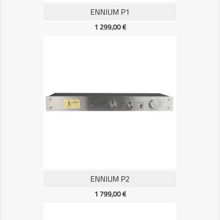
ENNIUM P1
Prix
1 299,00 €
ENNIUM P2
Prix
1 799,00 €